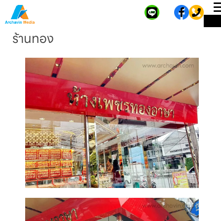
ME
ร้านทอง